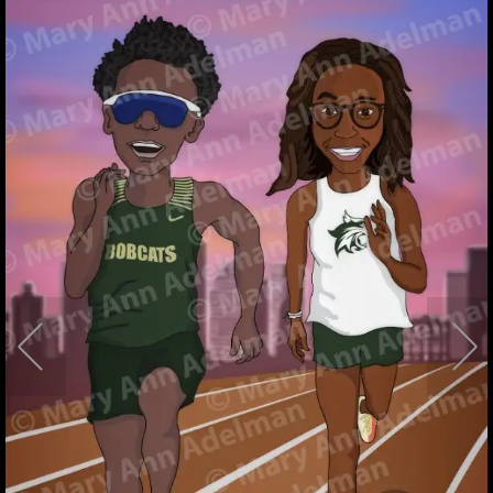
001
002
003
006
004
005
007