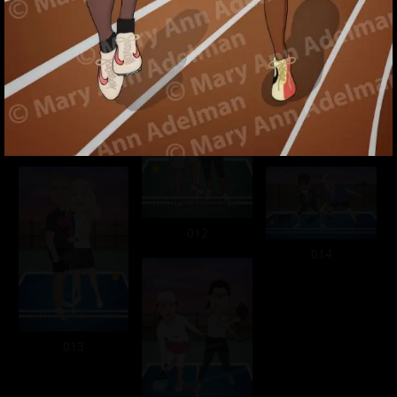
008
009
011
010
012
014
013